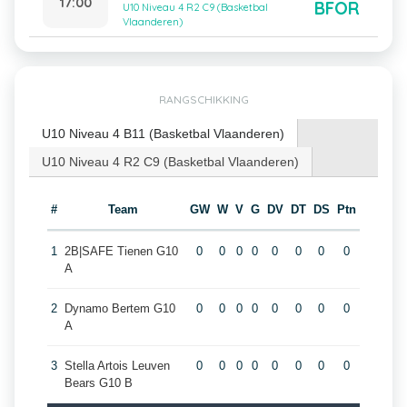
17:00
BFOR
U10 Niveau 4 R2 C9 (Basketbal
Vlaanderen)
RANGSCHIKKING
U10 Niveau 4 B11 (Basketbal Vlaanderen)
U10 Niveau 4 R2 C9 (Basketbal Vlaanderen)
#
Team
GW
W
V
G
DV
DT
DS
Ptn
1
2B|SAFE Tienen G10
0
0
0
0
0
0
0
0
A
2
Dynamo Bertem G10
0
0
0
0
0
0
0
0
A
3
Stella Artois Leuven
0
0
0
0
0
0
0
0
Bears G10 B