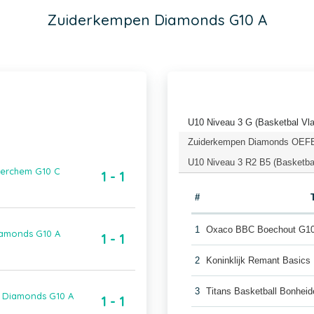
Zuiderkempen Diamonds G10 A
U10 Niveau 3 G (Basketbal Vl
Zuiderkempen Diamonds OEFEN
U10 Niveau 3 R2 B5 (Basketba
Berchem G10 C
1 - 1
#
1
Oxaco BBC Boechout G1
iamonds G10 A
1 - 1
2
Koninklijk Remant Basics
3
Titans Basketball Bonhei
n Diamonds G10 A
1 - 1