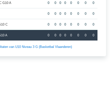
BC G10 A
0
0
0
0
0
0
0
0
0
0
0
0
0
0
0
0
G10 C
0
0
0
0
0
0
0
0
G10 A
0
0
0
0
0
0
0
0
sultaten van U10 Niveau 3 G (Basketbal Vlaanderen)