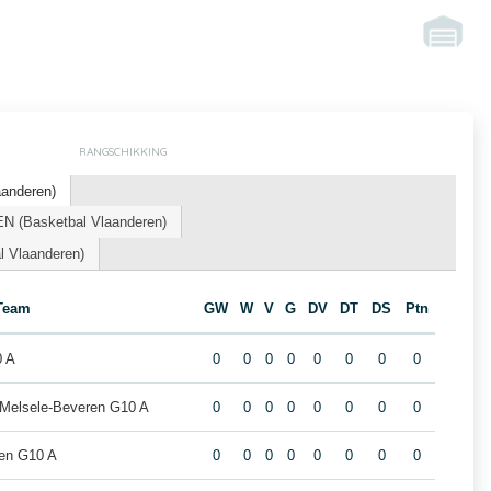
RANGSCHIKKING
aanderen)
 (Basketbal Vlaanderen)
l Vlaanderen)
Team
GW
W
V
G
DV
DT
DS
Ptn
0 A
0
0
0
0
0
0
0
0
 Melsele-Beveren G10 A
0
0
0
0
0
0
0
0
den G10 A
0
0
0
0
0
0
0
0