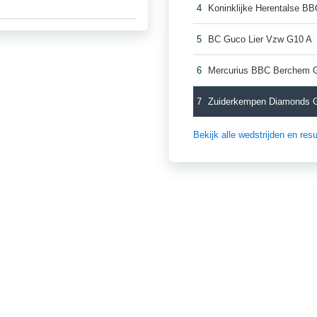
4
Koninklijke Herentalse B
5
BC Guco Lier Vzw G10 A
6
Mercurius BBC Berchem 
7
Zuiderkempen Diamonds 
Bekijk alle wedstrijden en re