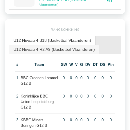
47
U12 Niveau 4 R2 A9 (Basketbal
Vlaanderen)
RANGSCHIKKING
U12 Niveau 4 B18 (Basketbal Vlaanderen)
U12 Niveau 4 R2 A9 (Basketbal Vlaanderen)
#
Team
GW
W
V
G
DV
DT
DS
Ptn
1
BBC Croonen Lommel
0
0
0
0
0
0
0
0
G12 B
2
Koninklijke BBC
0
0
0
0
0
0
0
0
Union Leopoldsburg
G12 B
3
KBBC Miners
0
0
0
0
0
0
0
0
Beringen G12 B