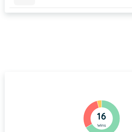
16
Wins