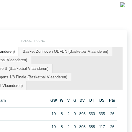
RANGSCHIKKING
aanderen)
Basket Zonhoven OEFEN (Basketbal Vlaanderen)
al Vlaanderen)
le B (Basketbal Vlaanderen)
ens 1/8 Finale (Basketbal Vlaanderen)
l Vlaanderen)
eam
GW
W
V
G
DV
DT
DS
Ptn
10
8
2
0
895
560
335
26
10
8
2
0
805
688
117
26