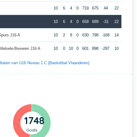
10
6
4
0
719
675
44
22
10
6
4
0
658
689
-31
22
 Spurs J16 A
10
2
8
0
630
798
-168
14
 Melsele-Beveren J16 A
10
0
10
0
601
898
-297
10
sultaten van U16 Niveau 1 C (Basketbal Vlaanderen)
1748
Goals