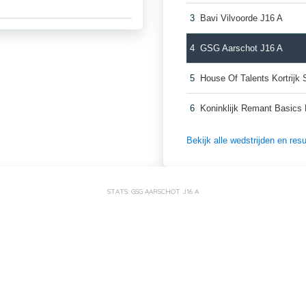
3
Bavi Vilvoorde J16 A
4
GSG Aarschot J16 A
5
House Of Talents Kortrijk
6
Koninklijk Remant Basics
Bekijk alle wedstrijden en re
STATS: GSG AARSCHOT J16 A