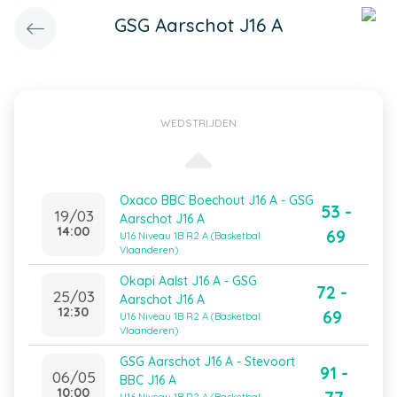
GSG Aarschot J16 A
WEDSTRIJDEN
Oxaco BBC Boechout J16 A - GSG
53 -
19/03
Aarschot J16 A
14:00
69
U16 Niveau 1B R2 A (Basketbal
Vlaanderen)
Okapi Aalst J16 A - GSG
72 -
25/03
Aarschot J16 A
12:30
69
U16 Niveau 1B R2 A (Basketbal
Vlaanderen)
GSG Aarschot J16 A - Stevoort
91 -
06/05
BBC J16 A
10:00