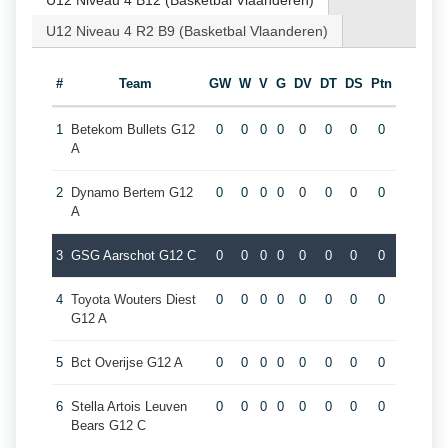
U12 Niveau 4 B12 (Basketbal Vlaanderen)
U12 Niveau 4 R2 B9 (Basketbal Vlaanderen)
#
Team
GW
W
V
G
DV
DT
DS
Ptn
1
Betekom Bullets G12
0
0
0
0
0
0
0
0
A
2
Dynamo Bertem G12
0
0
0
0
0
0
0
0
A
3
GSG Aarschot G12 C
0
0
0
0
0
0
0
0
4
Toyota Wouters Diest
0
0
0
0
0
0
0
0
G12 A
5
Bct Overijse G12 A
0
0
0
0
0
0
0
0
6
Stella Artois Leuven
0
0
0
0
0
0
0
0
Bears G12 C