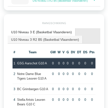
U10 Niveau 3 R2 B5 (Basketbal Vlaanderen)
RANGSCHIKKING
U10 Niveau 3 E (Basketbal Vlaanderen)
U10 Niveau 3 R2 B5 (Basketbal Vlaanderen)
#
Team
GW
W
V
G
DV
DT
DS
Ptn
1
GSG Aarschot G10 A
0
0
0
0
0
0
0
0
2
Notre Dame Blue
0
0
0
0
0
0
0
0
Tigers Leuven G10 A
3
BC Grimbergen G10 A
0
0
0
0
0
0
0
0
4
Stella Artois Leuven
0
0
0
0
0
0
0
0
Bears G10 C