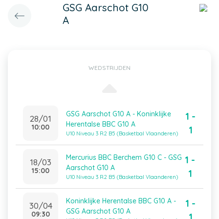
GSG Aarschot G10
A
WEDSTRIJDEN
GSG Aarschot G10 A - Koninklijke
1 -
28/01
Herentalse BBC G10 A
10:00
1
U10 Niveau 3 R2 B5 (Basketbal Vlaanderen)
Mercurius BBC Berchem G10 C - GSG
1 -
18/03
Aarschot G10 A
15:00
1
U10 Niveau 3 R2 B5 (Basketbal Vlaanderen)
Koninklijke Herentalse BBC G10 A -
1 -
30/04
GSG Aarschot G10 A
09:30
1