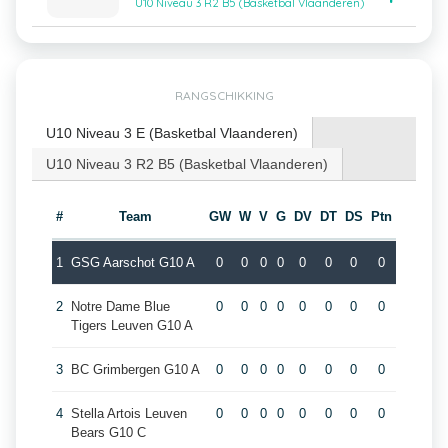
U10 Niveau 3 R2 B5 (Basketbal Vlaanderen)
RANGSCHIKKING
U10 Niveau 3 E (Basketbal Vlaanderen)
U10 Niveau 3 R2 B5 (Basketbal Vlaanderen)
#
Team
GW
W
V
G
DV
DT
DS
Ptn
1
GSG Aarschot G10 A
0
0
0
0
0
0
0
0
2
Notre Dame Blue
0
0
0
0
0
0
0
0
Tigers Leuven G10 A
3
BC Grimbergen G10 A
0
0
0
0
0
0
0
0
4
Stella Artois Leuven
0
0
0
0
0
0
0
0
Bears G10 C