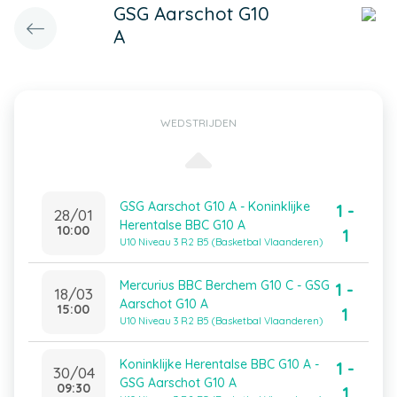
GSG Aarschot G10
A
WEDSTRIJDEN
GSG Aarschot G10 A - Koninklijke
1 -
28/01
Herentalse BBC G10 A
10:00
1
U10 Niveau 3 R2 B5 (Basketbal Vlaanderen)
Mercurius BBC Berchem G10 C - GSG
1 -
18/03
Aarschot G10 A
15:00
1
U10 Niveau 3 R2 B5 (Basketbal Vlaanderen)
Koninklijke Herentalse BBC G10 A -
1 -
30/04
GSG Aarschot G10 A
09:30
1