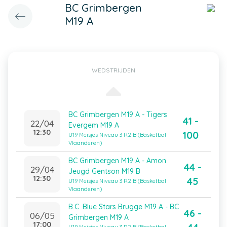
BC Grimbergen
M19 A
WEDSTRIJDEN
BC Grimbergen M19 A - Tigers
41 -
22/04
Evergem M19 A
12:30
100
U19 Meisjes Niveau 3 R2 B (Basketbal
Vlaanderen)
BC Grimbergen M19 A - Amon
44 -
29/04
Jeugd Gentson M19 B
12:30
45
U19 Meisjes Niveau 3 R2 B (Basketbal
Vlaanderen)
B.C. Blue Stars Brugge M19 A - BC
46 -
06/05
Grimbergen M19 A
17:00