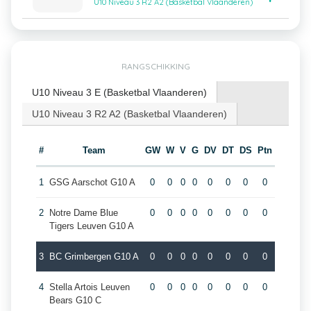
U10 Niveau 3 R2 A2 (Basketbal Vlaanderen)
RANGSCHIKKING
U10 Niveau 3 E (Basketbal Vlaanderen)
U10 Niveau 3 R2 A2 (Basketbal Vlaanderen)
#
Team
GW
W
V
G
DV
DT
DS
Ptn
1
GSG Aarschot G10 A
0
0
0
0
0
0
0
0
2
Notre Dame Blue
0
0
0
0
0
0
0
0
Tigers Leuven G10 A
3
BC Grimbergen G10 A
0
0
0
0
0
0
0
0
4
Stella Artois Leuven
0
0
0
0
0
0
0
0
Bears G10 C