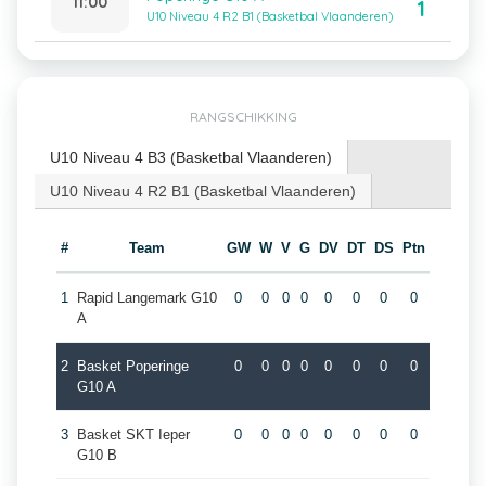
11:00
1
U10 Niveau 4 R2 B1 (Basketbal Vlaanderen)
RANGSCHIKKING
U10 Niveau 4 B3 (Basketbal Vlaanderen)
U10 Niveau 4 R2 B1 (Basketbal Vlaanderen)
#
Team
GW
W
V
G
DV
DT
DS
Ptn
1
Rapid Langemark G10
0
0
0
0
0
0
0
0
A
2
Basket Poperinge
0
0
0
0
0
0
0
0
G10 A
3
Basket SKT Ieper
0
0
0
0
0
0
0
0
G10 B