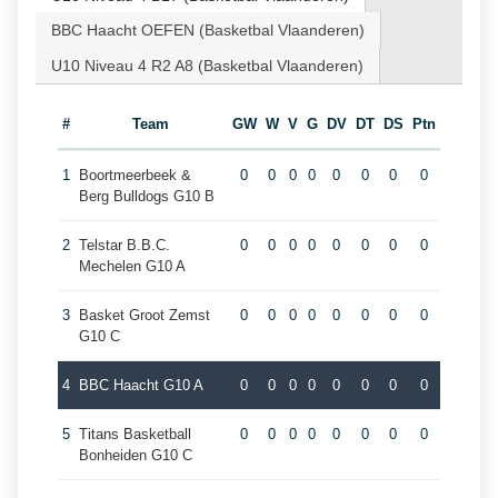
BBC Haacht OEFEN (Basketbal Vlaanderen)
U10 Niveau 4 R2 A8 (Basketbal Vlaanderen)
#
Team
GW
W
V
G
DV
DT
DS
Ptn
1
Boortmeerbeek &
0
0
0
0
0
0
0
0
Berg Bulldogs G10 B
2
Telstar B.B.C.
0
0
0
0
0
0
0
0
Mechelen G10 A
3
Basket Groot Zemst
0
0
0
0
0
0
0
0
G10 C
4
BBC Haacht G10 A
0
0
0
0
0
0
0
0
5
Titans Basketball
0
0
0
0
0
0
0
0
Bonheiden G10 C