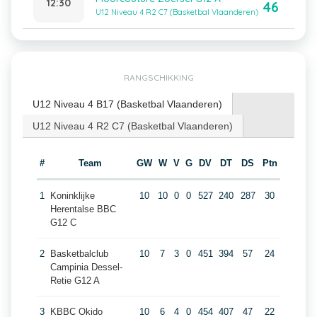
12:30
46
U12 Niveau 4 R2 C7 (Basketbal Vlaanderen)
RANGSCHIKKING
U12 Niveau 4 B17 (Basketbal Vlaanderen)
U12 Niveau 4 R2 C7 (Basketbal Vlaanderen)
#
Team
GW
W
V
G
DV
DT
DS
Ptn
1
Koninklijke
10
10
0
0
527
240
287
30
Herentalse BBC
G12 C
2
Basketbalclub
10
7
3
0
451
394
57
24
Campinia Dessel-
Retie G12 A
3
KBBC Okido
10
6
4
0
454
407
47
22