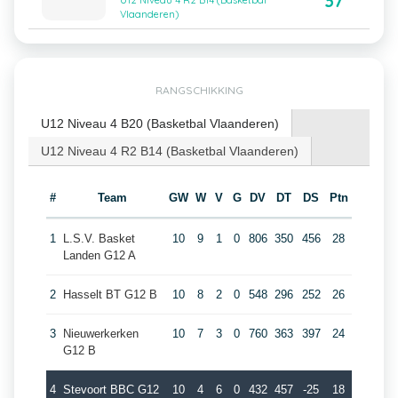
37
U12 Niveau 4 R2 B14 (Basketbal
Vlaanderen)
RANGSCHIKKING
U12 Niveau 4 B20 (Basketbal Vlaanderen)
U12 Niveau 4 R2 B14 (Basketbal Vlaanderen)
#
Team
GW
W
V
G
DV
DT
DS
Ptn
1
L.S.V. Basket
10
9
1
0
806
350
456
28
Landen G12 A
2
Hasselt BT G12 B
10
8
2
0
548
296
252
26
3
Nieuwerkerken
10
7
3
0
760
363
397
24
G12 B
4
Stevoort BBC G12
10
4
6
0
432
457
-25
18