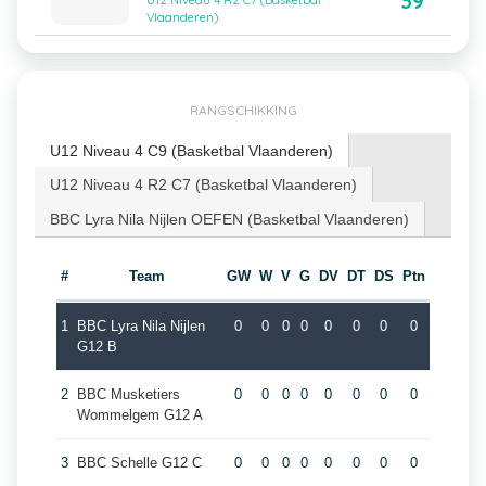
39
U12 Niveau 4 R2 C7 (Basketbal
Vlaanderen)
RANGSCHIKKING
U12 Niveau 4 C9 (Basketbal Vlaanderen)
U12 Niveau 4 R2 C7 (Basketbal Vlaanderen)
BBC Lyra Nila Nijlen OEFEN (Basketbal Vlaanderen)
#
Team
GW
W
V
G
DV
DT
DS
Ptn
1
BBC Lyra Nila Nijlen
0
0
0
0
0
0
0
0
G12 B
2
BBC Musketiers
0
0
0
0
0
0
0
0
Wommelgem G12 A
3
BBC Schelle G12 C
0
0
0
0
0
0
0
0