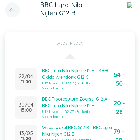
BBC Lyra Nila
Nijlen G12 B
WEDSTRIJDEN
BBC Lyra Nila Nijlen G12 B - KBBC
54 -
22/04
Okido Arendonk G12 C
11:00
50
U12 Niveau 4 R2 C7 (Basketbal
Vlaanderen)
BBC Floorcouture Zoersel G12 A -
20 -
30/04
BBC Lyra Nila Nijlen G12 B
15:00
26
U12 Niveau 4 R2 C7 (Basketbal
Vlaanderen)
Wuustwezel BBC G12 B - BBC Lyra
79 -
13/05
Nila Nijlen G12 B
11:00