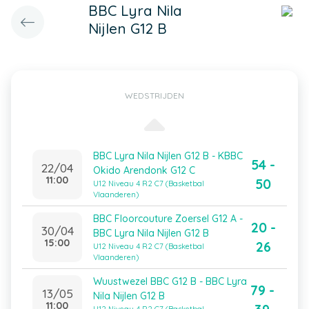
BBC Lyra Nila
Nijlen G12 B
WEDSTRIJDEN
BBC Lyra Nila Nijlen G12 B - KBBC
54 -
22/04
Okido Arendonk G12 C
11:00
50
U12 Niveau 4 R2 C7 (Basketbal
Vlaanderen)
BBC Floorcouture Zoersel G12 A -
20 -
30/04
BBC Lyra Nila Nijlen G12 B
15:00
26
U12 Niveau 4 R2 C7 (Basketbal
Vlaanderen)
Wuustwezel BBC G12 B - BBC Lyra
79 -
13/05
Nila Nijlen G12 B
11:00