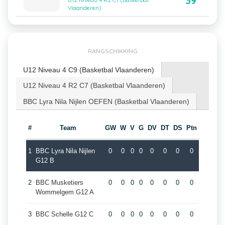
39
U12 Niveau 4 R2 C7 (Basketbal
Vlaanderen)
RANGSCHIKKING
U12 Niveau 4 C9 (Basketbal Vlaanderen)
U12 Niveau 4 R2 C7 (Basketbal Vlaanderen)
BBC Lyra Nila Nijlen OEFEN (Basketbal Vlaanderen)
#
Team
GW
W
V
G
DV
DT
DS
Ptn
1
BBC Lyra Nila Nijlen
0
0
0
0
0
0
0
0
G12 B
2
BBC Musketiers
0
0
0
0
0
0
0
0
Wommelgem G12 A
3
BBC Schelle G12 C
0
0
0
0
0
0
0
0