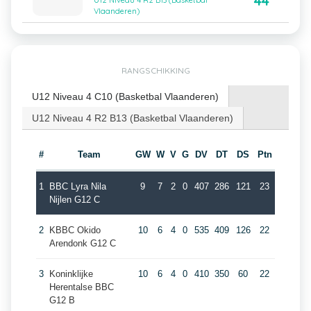
44
U12 Niveau 4 R2 B13 (Basketbal
Vlaanderen)
RANGSCHIKKING
U12 Niveau 4 C10 (Basketbal Vlaanderen)
U12 Niveau 4 R2 B13 (Basketbal Vlaanderen)
#
Team
GW
W
V
G
DV
DT
DS
Ptn
1
BBC Lyra Nila
9
7
2
0
407
286
121
23
Nijlen G12 C
2
KBBC Okido
10
6
4
0
535
409
126
22
Arendonk G12 C
3
Koninklijke
10
6
4
0
410
350
60
22
Herentalse BBC
G12 B