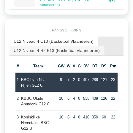
44
U12 Niveau 4 R2 B13 (Basketbal
Vlaanderen)
RANGSCHIKKING
U12 Niveau 4 C10 (Basketbal Vlaanderen)
U12 Niveau 4 R2 B13 (Basketbal Vlaanderen)
#
Team
GW
W
V
G
DV
DT
DS
Ptn
1
BBC Lyra Nila
9
7
2
0
407
286
121
23
Nijlen G12 C
2
KBBC Okido
10
6
4
0
535
409
126
22
Arendonk G12 C
3
Koninklijke
10
6
4
0
410
350
60
22
Herentalse BBC
G12 B