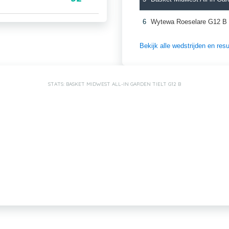
6
Wytewa Roeselare G12 B
Bekijk alle wedstrijden en re
STATS: BASKET MIDWEST ALL-IN GARDEN TIELT G12 B