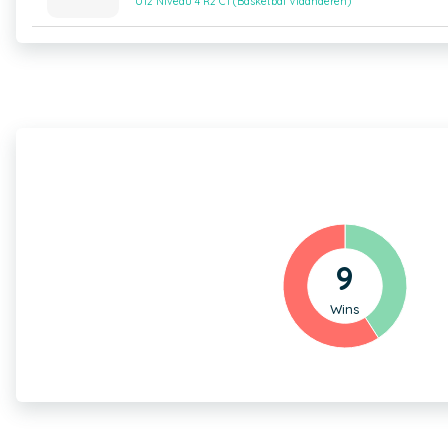
U12 Niveau 4 R2 C1 (Basketbal Vlaanderen)
9
Wins