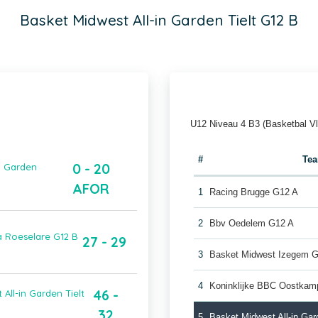
Basket Midwest All-in Garden Tielt G12 B
U12 Niveau 4 B3 (Basketbal V
#
Te
0 - 20
in Garden
AFOR
1
Racing Brugge G12 A
2
Bbv Oedelem G12 A
a Roeselare G12 B
27 - 29
3
Basket Midwest Izegem 
4
Koninklijke BBC Oostkam
46 -
ll-in Garden Tielt
32
5
Basket Midwest All-in Gar