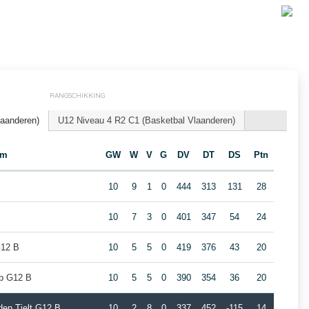
RANGSCHIKKING
laanderen)
U12 Niveau 4 R2 C1 (Basketbal Vlaanderen)
am
GW
W
V
G
DV
DT
DS
Ptn
10
9
1
0
444
313
131
28
10
7
3
0
401
347
54
24
G12 B
10
5
5
0
419
376
43
20
p G12 B
10
5
5
0
390
354
36
20
den Tielt G12 B
10
2
8
0
337
452
-115
14