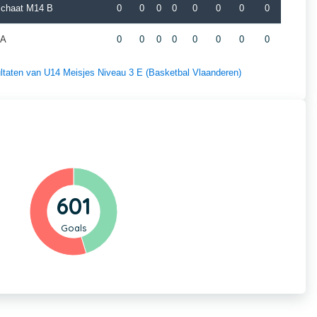
schaat M14 B
0
0
0
0
0
0
0
0
 A
0
0
0
0
0
0
0
0
sultaten van U14 Meisjes Niveau 3 E (Basketbal Vlaanderen)
601
Goals