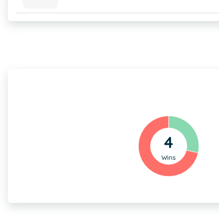
4
Wins