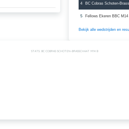
4
BC Cobras Schoten-Bras
5
Fellows Ekeren BBC M14
Bekijk alle wedstrijden en re
STATS: BC COBRAS SCHOTEN-BRASSCHAAT M14 B