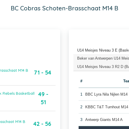
BC Cobras Schoten-Brasschaat M14 B
U14 Meisjes Niveau 3 E (Baske
Beker van Antwerpen U14 Meis
U14 Meisjes Niveau 3 R2 D (B
Brasschaat M14 B
71 - 54
#
Te
49 -
 Rebels Basketball
1
BBC Lyra Nila Nijlen M14
51
2
KBBC T&T Turnhout M14
3
Antwerp Giants M14 A
asschaat M14 B
42 - 56