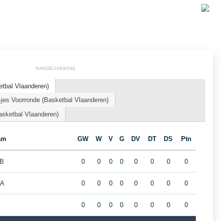
RANGSCHIKKING
tbal Vlaanderen)
jes Voorronde (Basketbal Vlaanderen)
asketbal Vlaanderen)
am
GW
W
V
G
DV
DT
DS
Ptn
 B
0
0
0
0
0
0
0
0
 A
0
0
0
0
0
0
0
0
0
0
0
0
0
0
0
0