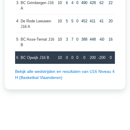
3
BC Grimbergen J16
10
6
4
0
490
428
62
22
A
4
De Rode Leeuwen
10
5
5
0
452
411
41
20
J16 A
5
BC Asse-Ternat J16
10
3
7
0
388
448
-60
16
B
6
BC Opwijk J16 B
10
0
0
0
0
200
-200
0
Bekijk alle wedstrijden en resultaten van U16 Niveau 4
H (Basketbal Vlaanderen)