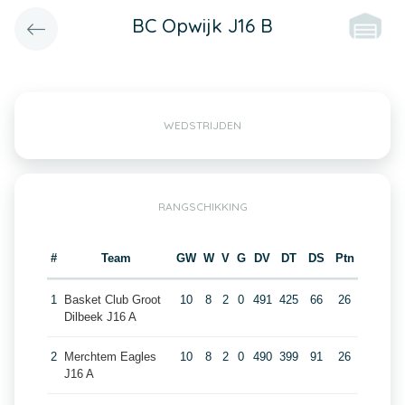
BC Opwijk J16 B
WEDSTRIJDEN
RANGSCHIKKING
#
Team
GW
W
V
G
DV
DT
DS
Ptn
1
Basket Club Groot
10
8
2
0
491
425
66
26
Dilbeek J16 A
2
Merchtem Eagles
10
8
2
0
490
399
91
26
J16 A