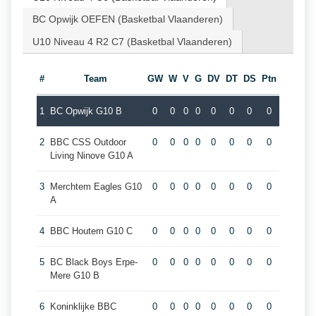
BC Opwijk OEFEN (Basketbal Vlaanderen)
U10 Niveau 4 R2 C7 (Basketbal Vlaanderen)
#
Team
GW
W
V
G
DV
DT
DS
Ptn
1
BC Opwijk G10 B
0
0
0
0
0
0
0
0
2
BBC CSS Outdoor
0
0
0
0
0
0
0
0
Living Ninove G10 A
3
Merchtem Eagles G10
0
0
0
0
0
0
0
0
A
4
BBC Houtem G10 C
0
0
0
0
0
0
0
0
5
BC Black Boys Erpe-
0
0
0
0
0
0
0
0
Mere G10 B
6
Koninklijke BBC
0
0
0
0
0
0
0
0