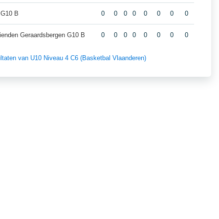
 G10 B
0
0
0
0
0
0
0
0
ienden Geraardsbergen G10 B
0
0
0
0
0
0
0
0
sultaten van U10 Niveau 4 C6 (Basketbal Vlaanderen)