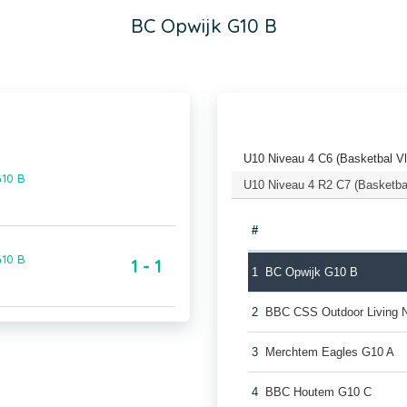
BC Opwijk G10 B
U10 Niveau 4 C6 (Basketbal V
G10 B
U10 Niveau 4 R2 C7 (Basketba
#
G10 B
1 - 1
1
BC Opwijk G10 B
2
BBC CSS Outdoor Living 
3
Merchtem Eagles G10 A
4
BBC Houtem G10 C