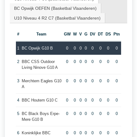
BC Opwijk OEFEN (Basketbal Vlaanderen)
U10 Niveau 4 R2 C7 (Basketbal Vlaanderen)
#
Team
GW
W
V
G
DV
DT
DS
Ptn
1
BC Opwijk G10 B
0
0
0
0
0
0
0
0
2
BBC CSS Outdoor
0
0
0
0
0
0
0
0
Living Ninove G10 A
3
Merchtem Eagles G10
0
0
0
0
0
0
0
0
A
4
BBC Houtem G10 C
0
0
0
0
0
0
0
0
5
BC Black Boys Erpe-
0
0
0
0
0
0
0
0
Mere G10 B
6
Koninklijke BBC
0
0
0
0
0
0
0
0