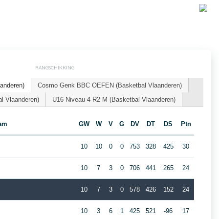
RANGSCHIKKING
aanderen)
Cosmo Genk BBC OEFEN (Basketbal Vlaanderen)
l Vlaanderen)
U16 Niveau 4 R2 M (Basketbal Vlaanderen)
am
GW
W
V
G
DV
DT
DS
Ptn
10
10
0
0
753
328
425
30
10
7
3
0
706
441
265
24
10
7
3
0
578
426
152
24
10
3
6
1
425
521
-96
17