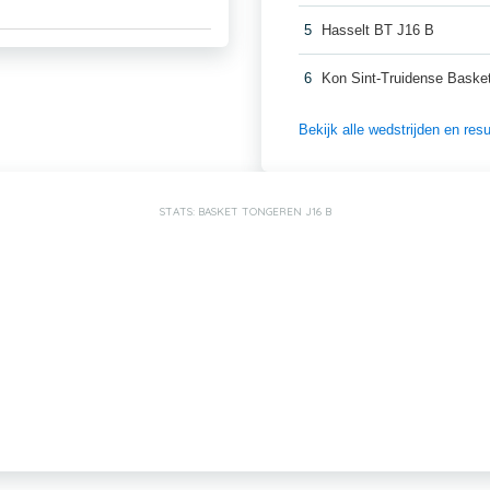
5
Hasselt BT J16 B
6
Kon Sint-Truidense Baske
Bekijk alle wedstrijden en re
STATS: BASKET TONGEREN J16 B