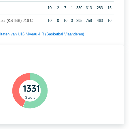
10
2
7
1
330
613
-283
15
tbal (KSTBB) J16 C
10
0
10
0
295
758
-463
10
sultaten van U16 Niveau 4 R (Basketbal Vlaanderen)
1331
Goals