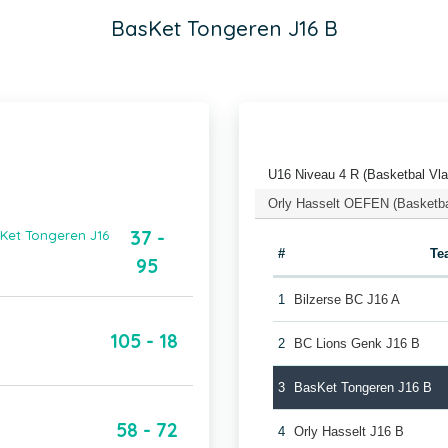
BasKet Tongeren J16 B
U16 Niveau 4 R (Basketbal Vl
Orly Hasselt OEFEN (Basketba
37 -
sKet Tongeren J16
#
Te
95
1
Bilzerse BC J16 A
105 - 18
2
BC Lions Genk J16 B
3
BasKet Tongeren J16 B
58 - 72
4
Orly Hasselt J16 B