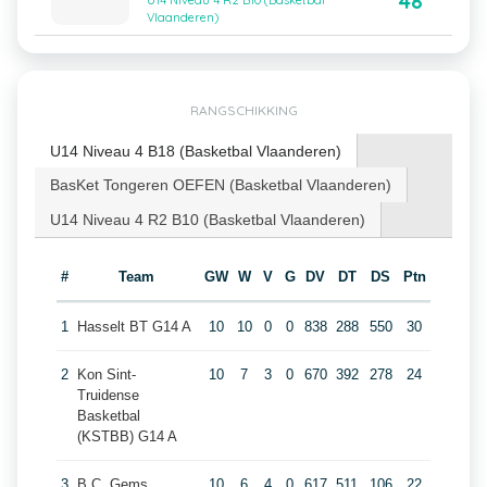
48
U14 Niveau 4 R2 B10 (Basketbal
Vlaanderen)
RANGSCHIKKING
U14 Niveau 4 B18 (Basketbal Vlaanderen)
BasKet Tongeren OEFEN (Basketbal Vlaanderen)
U14 Niveau 4 R2 B10 (Basketbal Vlaanderen)
#
Team
GW
W
V
G
DV
DT
DS
Ptn
1
Hasselt BT G14 A
10
10
0
0
838
288
550
30
2
Kon Sint-
10
7
3
0
670
392
278
24
Truidense
Basketbal
(KSTBB) G14 A
3
B.C. Gems
10
6
4
0
617
511
106
22