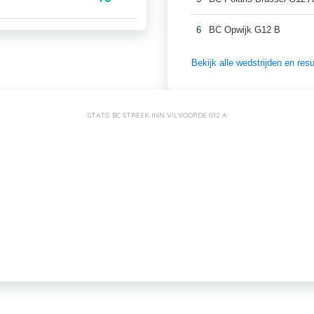
6
BC Opwijk G12 B
Bekijk alle wedstrijden en re
STATS: BC STREEK INN VILVOORDE G12 A