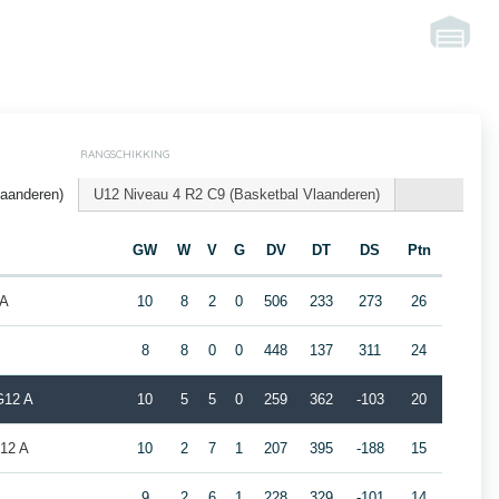
RANGSCHIKKING
laanderen)
U12 Niveau 4 R2 C9 (Basketbal Vlaanderen)
GW
W
V
G
DV
DT
DS
Ptn
 A
10
8
2
0
506
233
273
26
8
8
0
0
448
137
311
24
G12 A
10
5
5
0
259
362
-103
20
G12 A
10
2
7
1
207
395
-188
15
A
9
2
6
1
228
329
-101
14