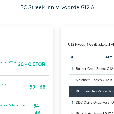
BC Streek Inn Vilvoorde G12 A
U12 Niveau 4 C5 (Basketbal V
#
Team
orde G12 A
20 - 0 BFOR
1
Basket Groot Zemst G12
2
Merchtem Eagles G12 B
12 B
39 - 68
3
BC Streek Inn Vilvoorde 
4
DBC Osiris Okapi Aalst 
54 -
k Inn Vilvoorde
46
5
BC Polaris Brussel G12 