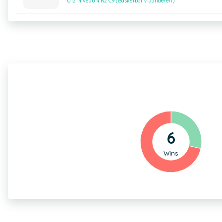
U12 Niveau 4 R2 C9 (Basketbal Vlaanderen)
6
Wins