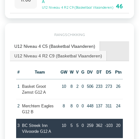
A
46
U12 Niveau 4 R2 C9 (Basketbal Vlaanderen)
RANGSCHIKKING
U12 Niveau 4 C5 (Basketbal Vlaanderen)
U12 Niveau 4 R2 C9 (Basketbal Vlaanderen)
#
Team
GW
W
V
G
DV
DT
DS
Ptn
1
Basket Groot
10
8
2
0
506
233
273
26
Zemst G12 A
2
Merchtem Eagles
8
8
0
0
448
137
311
24
G12 B
3
BC Streek Inn
10
5
5
0
259
362
-103
20
Vilvoorde G12 A