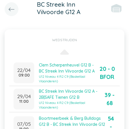
BC Streek Inn
Vilvoorde G12 A
WEDSTRIJDEN
Clem Scherpenheuvel G12 B -
20 - 0
22/04
BC Streek Inn Vilvoorde G12 A
09:00
BFOR
U12 Niveau 4 R2 C9 (Basketbal
Vlaanderen)
BC Streek Inn Vilvoorde G12 A -
39 -
29/04
2B|SAFE Tienen G12 B
11:00
68
U12 Niveau 4 R2 C9 (Basketbal
Vlaanderen)
54
Boortmeerbeek & Berg Bulldogs
07/05
G12 B - BC Streek Inn Vilvoorde G12
-
11:00