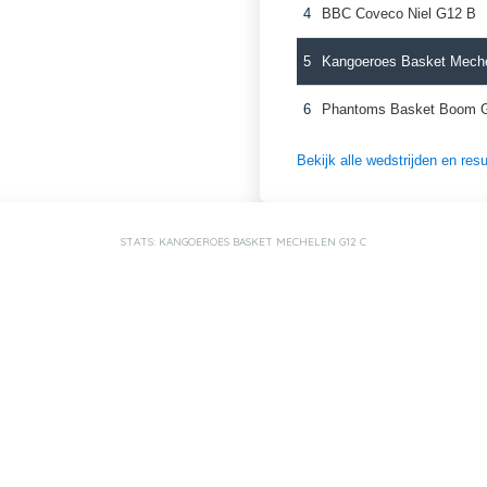
4
BBC Coveco Niel G12 B
5
Kangoeroes Basket Mech
6
Phantoms Basket Boom 
Bekijk alle wedstrijden en re
STATS: KANGOEROES BASKET MECHELEN G12 C