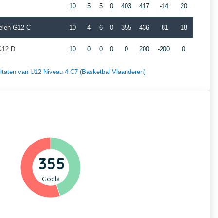
10
5
5
0
403
417
-14
20
elen G12 C
10
4
6
0
355
436
-81
18
G12 D
10
0
0
0
0
200
-200
0
sultaten van U12 Niveau 4 C7 (Basketbal Vlaanderen)
355
Goals