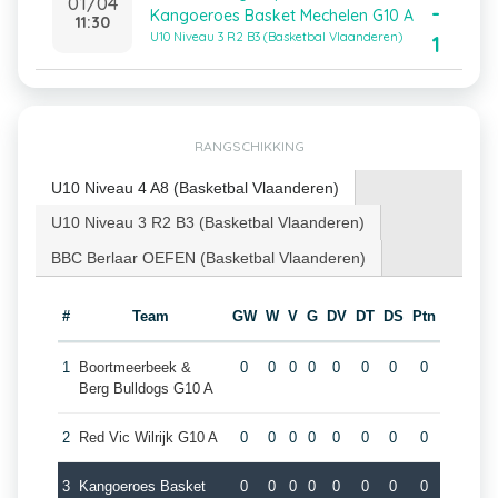
01/04
-
Kangoeroes Basket Mechelen G10 A
11:30
U10 Niveau 3 R2 B3 (Basketbal Vlaanderen)
1
RANGSCHIKKING
U10 Niveau 4 A8 (Basketbal Vlaanderen)
U10 Niveau 3 R2 B3 (Basketbal Vlaanderen)
BBC Berlaar OEFEN (Basketbal Vlaanderen)
#
Team
GW
W
V
G
DV
DT
DS
Ptn
1
Boortmeerbeek &
0
0
0
0
0
0
0
0
Berg Bulldogs G10 A
2
Red Vic Wilrijk G10 A
0
0
0
0
0
0
0
0
3
Kangoeroes Basket
0
0
0
0
0
0
0
0