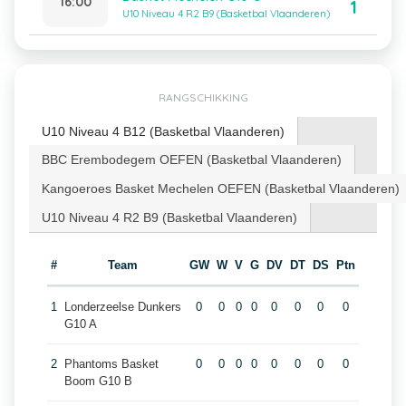
16:00
1
U10 Niveau 4 R2 B9 (Basketbal Vlaanderen)
RANGSCHIKKING
U10 Niveau 4 B12 (Basketbal Vlaanderen)
BBC Erembodegem OEFEN (Basketbal Vlaanderen)
Kangoeroes Basket Mechelen OEFEN (Basketbal Vlaanderen)
U10 Niveau 4 R2 B9 (Basketbal Vlaanderen)
#
Team
GW
W
V
G
DV
DT
DS
Ptn
1
Londerzeelse Dunkers
0
0
0
0
0
0
0
0
G10 A
2
Phantoms Basket
0
0
0
0
0
0
0
0
Boom G10 B