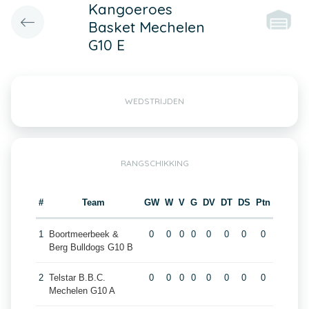
Kangoeroes
Basket Mechelen
G10 E
WEDSTRIJDEN
RANGSCHIKKING
#
Team
GW
W
V
G
DV
DT
DS
Ptn
1
Boortmeerbeek &
0
0
0
0
0
0
0
0
Berg Bulldogs G10 B
2
Telstar B.B.C.
0
0
0
0
0
0
0
0
Mechelen G10 A