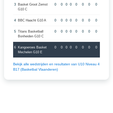
3
Basket Groot Zemst
0
0
0
0
0
0
0
0
G10 C
4
BBC Haacht G10 A
0
0
0
0
0
0
0
0
5
Titans Basketball
0
0
0
0
0
0
0
0
Bonheiden G10 C
6
Kangoeroes Basket
0
0
0
0
0
0
0
0
Mechelen G10 E
Bekijk alle wedstrijden en resultaten van U10 Niveau 4
B17 (Basketbal Vlaanderen)