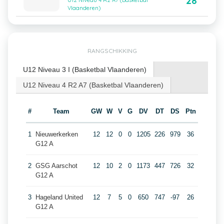
28
U12 Niveau 4 R2 A7 (Basketbal
Vlaanderen)
RANGSCHIKKING
U12 Niveau 3 I (Basketbal Vlaanderen)
U12 Niveau 4 R2 A7 (Basketbal Vlaanderen)
#
Team
GW
W
V
G
DV
DT
DS
Ptn
1
Nieuwerkerken
12
12
0
0
1205
226
979
36
G12 A
2
GSG Aarschot
12
10
2
0
1173
447
726
32
G12 A
3
Hageland United
12
7
5
0
650
747
-97
26
G12 A