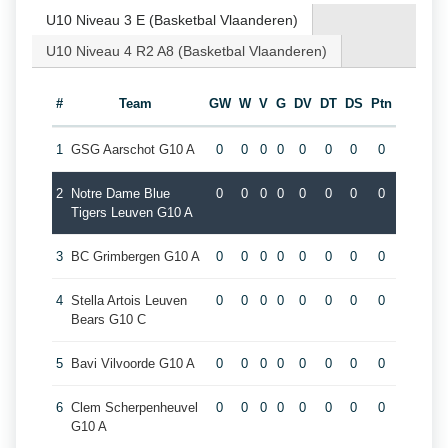
U10 Niveau 3 E (Basketbal Vlaanderen)
U10 Niveau 4 R2 A8 (Basketbal Vlaanderen)
#
Team
GW
W
V
G
DV
DT
DS
Ptn
1
GSG Aarschot G10 A
0
0
0
0
0
0
0
0
2
Notre Dame Blue
0
0
0
0
0
0
0
0
Tigers Leuven G10 A
3
BC Grimbergen G10 A
0
0
0
0
0
0
0
0
4
Stella Artois Leuven
0
0
0
0
0
0
0
0
Bears G10 C
5
Bavi Vilvoorde G10 A
0
0
0
0
0
0
0
0
6
Clem Scherpenheuvel
0
0
0
0
0
0
0
0
G10 A