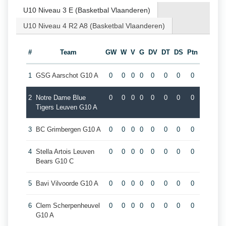
U10 Niveau 3 E (Basketbal Vlaanderen)
U10 Niveau 4 R2 A8 (Basketbal Vlaanderen)
#
Team
GW
W
V
G
DV
DT
DS
Ptn
1
GSG Aarschot G10 A
0
0
0
0
0
0
0
0
2
Notre Dame Blue
0
0
0
0
0
0
0
0
Tigers Leuven G10 A
3
BC Grimbergen G10 A
0
0
0
0
0
0
0
0
4
Stella Artois Leuven
0
0
0
0
0
0
0
0
Bears G10 C
5
Bavi Vilvoorde G10 A
0
0
0
0
0
0
0
0
6
Clem Scherpenheuvel
0
0
0
0
0
0
0
0
G10 A