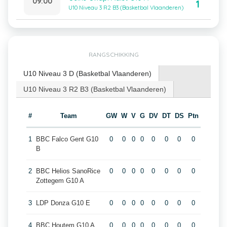
09:00
1
U10 Niveau 3 R2 B3 (Basketbal Vlaanderen)
RANGSCHIKKING
U10 Niveau 3 D (Basketbal Vlaanderen)
U10 Niveau 3 R2 B3 (Basketbal Vlaanderen)
#
Team
GW
W
V
G
DV
DT
DS
Ptn
1
BBC Falco Gent G10
0
0
0
0
0
0
0
0
B
2
BBC Helios SanoRice
0
0
0
0
0
0
0
0
Zottegem G10 A
3
LDP Donza G10 E
0
0
0
0
0
0
0
0
4
BBC Houtem G10 A
0
0
0
0
0
0
0
0