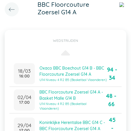
BBC Floorcouture
Zoersel G14 A
WEDSTRIJDEN
Oxaco BBC Boechout G14 B - BBC
94 -
18/03
Floorcouture Zoersel G14 A
16:00
34
U14 Niveau 4 R2 B5 (Basketbal Vlaanderen)
BBC Floorcouture Zoersel G14 A -
48 -
02/04
Basket Malle G14 B
17:00
66
U14 Niveau 4 R2 B5 (Basketbal
Vlaanderen)
45
Koninklijke Herentalse BBC G14 C -
29/04
-
BBC Floorcouture Zoersel G14 A
17:00