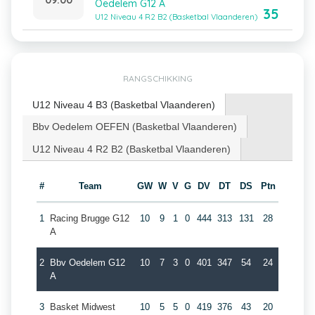
Oedelem G12 A
35
U12 Niveau 4 R2 B2 (Basketbal Vlaanderen)
RANGSCHIKKING
U12 Niveau 4 B3 (Basketbal Vlaanderen)
Bbv Oedelem OEFEN (Basketbal Vlaanderen)
U12 Niveau 4 R2 B2 (Basketbal Vlaanderen)
#
Team
GW
W
V
G
DV
DT
DS
Ptn
1
Racing Brugge G12
10
9
1
0
444
313
131
28
A
2
Bbv Oedelem G12
10
7
3
0
401
347
54
24
A
3
Basket Midwest
10
5
5
0
419
376
43
20