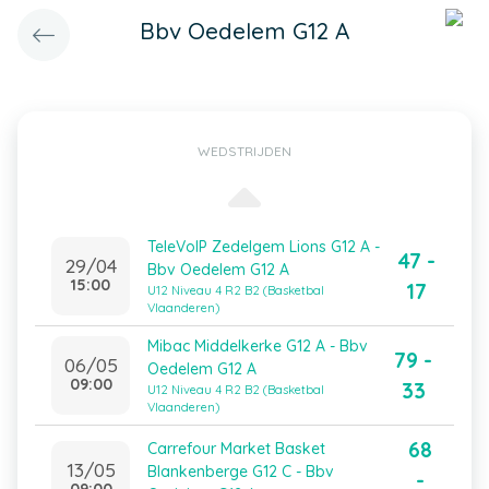
Bbv Oedelem G12 A
WEDSTRIJDEN
TeleVoIP Zedelgem Lions G12 A -
47 -
29/04
Bbv Oedelem G12 A
15:00
17
U12 Niveau 4 R2 B2 (Basketbal
Vlaanderen)
Mibac Middelkerke G12 A - Bbv
79 -
06/05
Oedelem G12 A
09:00
33
U12 Niveau 4 R2 B2 (Basketbal
Vlaanderen)
68
Carrefour Market Basket
13/05
Blankenberge G12 C - Bbv
-
09:00