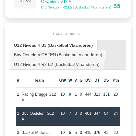
Oedelem G12 A
35
U12 Niveau 4 R2 B2 (Basketbal Vlaanderen)
RANGSCHIKKING
U12 Niveau 4 B3 (Basketbal Vlaanderen)
Bbv Oedelem OEFEN (Basketbal Vlaanderen)
U12 Niveau 4 R2 B2 (Basketbal Vlaanderen)
#
Team
GW
W
V
G
DV
DT
DS
Ptn
1
Racing Brugge G12
10
9
1
0
444
313
131
28
A
2
Bbv Oedelem G12
10
7
3
0
401
347
54
24
A
3
Basket Midwest
10
5
5
0
419
376
43
20