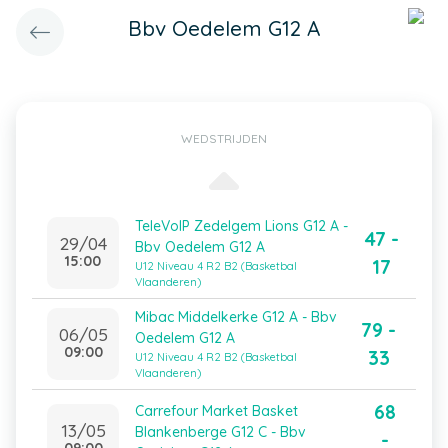
Bbv Oedelem G12 A
WEDSTRIJDEN
TeleVoIP Zedelgem Lions G12 A -
47 -
29/04
Bbv Oedelem G12 A
15:00
17
U12 Niveau 4 R2 B2 (Basketbal
Vlaanderen)
Mibac Middelkerke G12 A - Bbv
79 -
06/05
Oedelem G12 A
09:00
33
U12 Niveau 4 R2 B2 (Basketbal
Vlaanderen)
68
Carrefour Market Basket
13/05
Blankenberge G12 C - Bbv
-
09:00