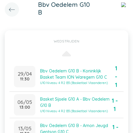
Bbv Oedelem G10
B
WEDSTRIJDEN
1
Bbv Oedelem G10 B - Koninklijk
29/04
-
Basket Team ION Waregem G10 C
11:30
U10 Niveau 4 R2 B3 (Basketbal Vlaanderen)
1
Basket Sijsele G10 A - Bbv Oedelem
1 -
06/05
G10 B
13:00
1
U10 Niveau 4 R2 B3 (Basketbal Vlaanderen)
Bbv Oedelem G10 B - Amon Jeugd
1 -
13/05
Gentson G10 C