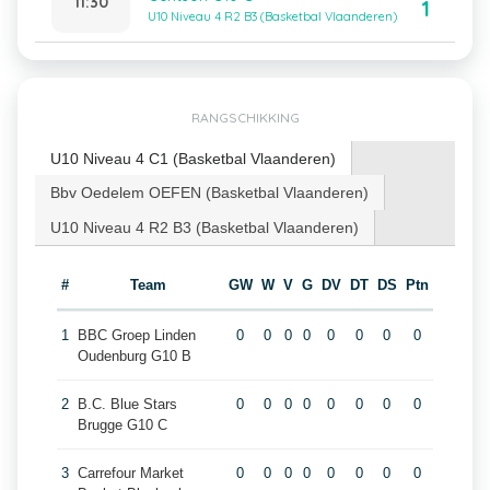
11:30
1
U10 Niveau 4 R2 B3 (Basketbal Vlaanderen)
RANGSCHIKKING
U10 Niveau 4 C1 (Basketbal Vlaanderen)
Bbv Oedelem OEFEN (Basketbal Vlaanderen)
U10 Niveau 4 R2 B3 (Basketbal Vlaanderen)
#
Team
GW
W
V
G
DV
DT
DS
Ptn
1
BBC Groep Linden
0
0
0
0
0
0
0
0
Oudenburg G10 B
2
B.C. Blue Stars
0
0
0
0
0
0
0
0
Brugge G10 C
3
Carrefour Market
0
0
0
0
0
0
0
0