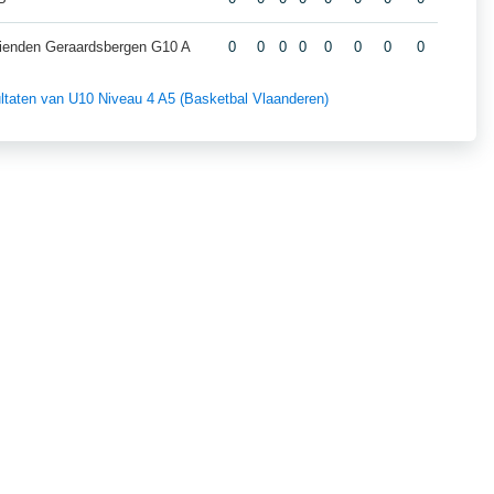
ienden Geraardsbergen G10 A
0
0
0
0
0
0
0
0
sultaten van U10 Niveau 4 A5 (Basketbal Vlaanderen)