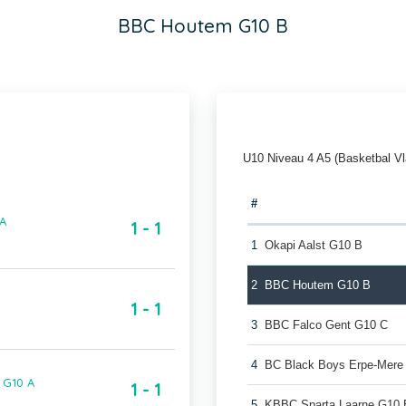
BBC Houtem G10 B
U10 Niveau 4 A5 (Basketbal V
#
A
1 - 1
1
Okapi Aalst G10 B
2
BBC Houtem G10 B
1 - 1
3
BBC Falco Gent G10 C
4
BC Black Boys Erpe-Mere
 G10 A
1 - 1
5
KBBC Sparta Laarne G10 