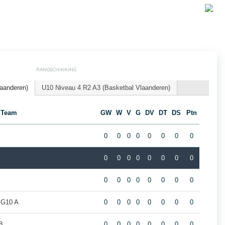
RANGSCHIKKING
laanderen)
U10 Niveau 4 R2 A3 (Basketbal Vlaanderen)
Team
GW
W
V
G
DV
DT
DS
Ptn
0
0
0
0
0
0
0
0
0
0
0
0
0
0
0
0
0
0
0
0
0
0
0
0
 G10 A
0
0
0
0
0
0
0
0
B
0
0
0
0
0
0
0
0