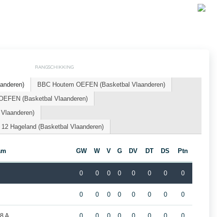
RANGSCHIKKING
aanderen)
BBC Houtem OEFEN (Basketbal Vlaanderen)
OEFEN (Basketbal Vlaanderen)
 Vlaanderen)
 12 Hageland (Basketbal Vlaanderen)
am
GW
W
V
G
DV
DT
DS
Ptn
0
0
0
0
0
0
0
0
0
0
0
0
0
0
0
0
8 A
0
0
0
0
0
0
0
0