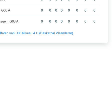
e G08 A
0
0
0
0
0
0
0
0
ttegem G08 A
0
0
0
0
0
0
0
0
sultaten van U08 Niveau 4 D (Basketbal Vlaanderen)