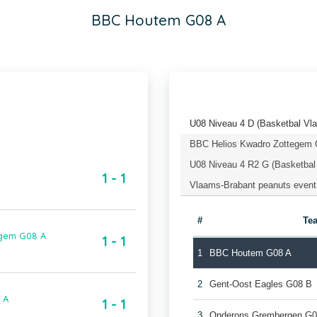
BBC Houtem G08 A
U08 Niveau 4 D (Basketbal Vl
BBC Helios Kwadro Zottegem 
U08 Niveau 4 R2 G (Basketbal
1 - 1
Vlaams-Brabant peanuts event
#
Te
egem G08 A
1 - 1
1
BBC Houtem G08 A
2
Gent-Oost Eagles G08 B
 A
1 - 1
3
Onderons Grembergen G0