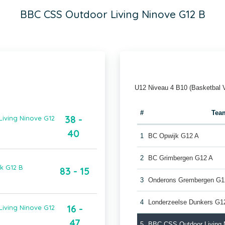
BBC CSS Outdoor Living Ninove G12 B
U12 Niveau 4 B10 (Basketbal 
#
Tea
38 -
Living Ninove G12
40
1
BC Opwijk G12 A
2
BC Grimbergen G12 A
k G12 B
83 - 15
3
Onderons Grembergen G1
4
Londerzeelse Dunkers G1
16 -
Living Ninove G12
47
5
BBC CSS Outdoor Living 