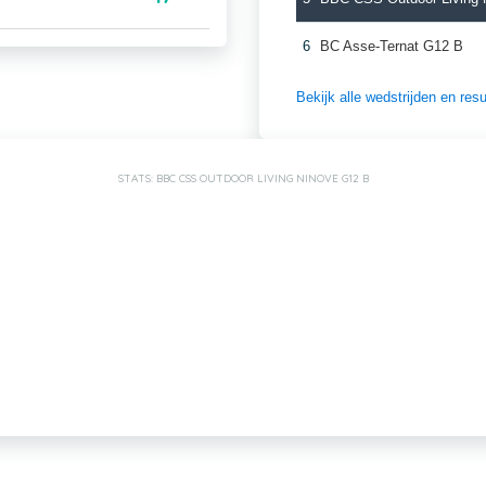
6
BC Asse-Ternat G12 B
Bekijk alle wedstrijden en re
STATS: BBC CSS OUTDOOR LIVING NINOVE G12 B