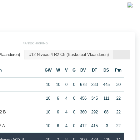
RANGSCHIKKING
Vlaanderen)
U12 Niveau 4 R2 C8 (Basketbal Vlaanderen)
m
GW
W
V
G
DV
DT
DS
Ptn
10
10
0
0
678
233
445
30
10
6
4
0
456
345
111
22
2 B
10
6
4
0
360
292
68
22
2 A
10
6
4
0
412
415
-3
22
Ninove G12 B
10
2
8
0
300
428
-128
14