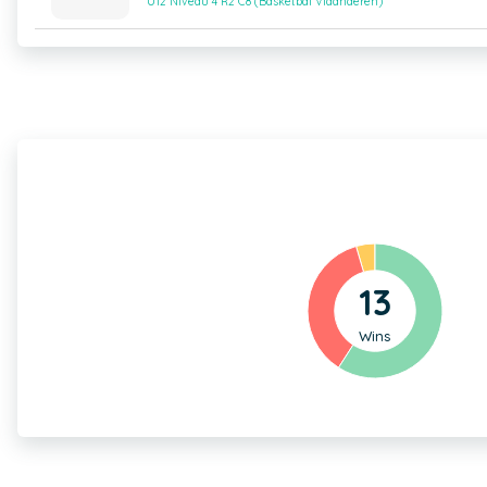
U12 Niveau 4 R2 C8 (Basketbal Vlaanderen)
13
Wins