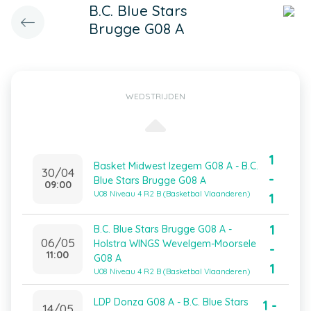
B.C. Blue Stars
Brugge G08 A
WEDSTRIJDEN
1
Basket Midwest Izegem G08 A - B.C.
30/04
-
Blue Stars Brugge G08 A
09:00
U08 Niveau 4 R2 B (Basketbal Vlaanderen)
1
1
B.C. Blue Stars Brugge G08 A -
06/05
Holstra WINGS Wevelgem-Moorsele
-
11:00
G08 A
1
U08 Niveau 4 R2 B (Basketbal Vlaanderen)
LDP Donza G08 A - B.C. Blue Stars
1 -
14/05