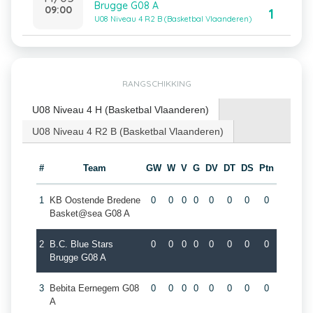
Brugge G08 A
09:00
1
U08 Niveau 4 R2 B (Basketbal Vlaanderen)
RANGSCHIKKING
U08 Niveau 4 H (Basketbal Vlaanderen)
U08 Niveau 4 R2 B (Basketbal Vlaanderen)
#
Team
GW
W
V
G
DV
DT
DS
Ptn
1
KB Oostende Bredene
0
0
0
0
0
0
0
0
Basket@sea G08 A
2
B.C. Blue Stars
0
0
0
0
0
0
0
0
Brugge G08 A
3
Bebita Eernegem G08
0
0
0
0
0
0
0
0
A