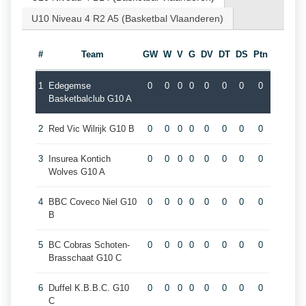
U10 Niveau 4 R2 A5 (Basketbal Vlaanderen)
#
Team
GW
W
V
G
DV
DT
DS
Ptn
1
Edegemse
0
0
0
0
0
0
0
0
Basketbalclub G10 A
2
Red Vic Wilrijk G10 B
0
0
0
0
0
0
0
0
3
Insurea Kontich
0
0
0
0
0
0
0
0
Wolves G10 A
4
BBC Coveco Niel G10
0
0
0
0
0
0
0
0
B
5
BC Cobras Schoten-
0
0
0
0
0
0
0
0
Brasschaat G10 C
6
Duffel K.B.B.C. G10
0
0
0
0
0
0
0
0
C