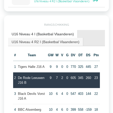
U16 Niveau 4 R2 I (Basketbal Vlaanderen)
RANGSCHIKKING
U16 Niveau 4 I (Basketbal Vlaanderen)
U16 Niveau 4 R2 I (Basketbal Vlaanderen)
#
Team
GW
W
V
G
DV
DT
DS
Ptn
1
Tigers Halle J16 A
9
9
0
0
770
325
445
27
2
De Rode Leeuwen
9
7
2
0
605
345
260
23
J16 B
3
Black Devils Vorst
10
6
4
0
547
403
144
22
J16 A
4
BBC Alsemberg
10
4
6
0
399
558
-159
18