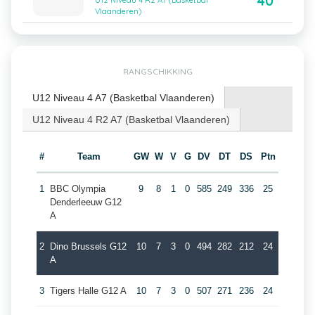
40
U12 Niveau 4 R2 A7 (Basketbal
Vlaanderen)
RANGSCHIKKING
U12 Niveau 4 A7 (Basketbal Vlaanderen)
U12 Niveau 4 R2 A7 (Basketbal Vlaanderen)
#
Team
GW
W
V
G
DV
DT
DS
Ptn
1
BBC Olympia
9
8
1
0
585
249
336
25
Denderleeuw G12
A
2
Dino Brussels G12
10
7
3
0
494
282
212
24
A
3
Tigers Halle G12 A
10
7
3
0
507
271
236
24