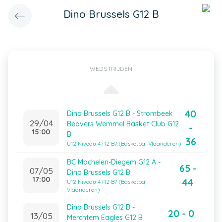
Dino Brussels G12 B
WEDSTRIJDEN
40
Dino Brussels G12 B - Strombeek
29/04
Beavers Wemmel Basket Club G12
-
15:00
B
36
U12 Niveau 4 R2 B7 (Basketbal Vlaanderen)
BC Machelen-Diegem G12 A -
65 -
07/05
Dino Brussels G12 B
17:00
44
U12 Niveau 4 R2 B7 (Basketbal
Vlaanderen)
Dino Brussels G12 B -
20 - 0
13/05
Merchtem Eagles G12 B