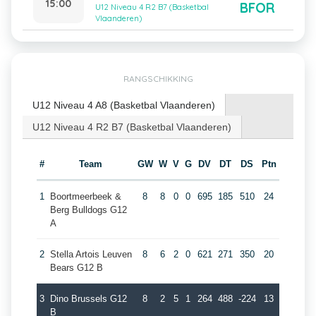
15:00
BFOR
U12 Niveau 4 R2 B7 (Basketbal
Vlaanderen)
RANGSCHIKKING
U12 Niveau 4 A8 (Basketbal Vlaanderen)
U12 Niveau 4 R2 B7 (Basketbal Vlaanderen)
#
Team
GW
W
V
G
DV
DT
DS
Ptn
1
Boortmeerbeek &
8
8
0
0
695
185
510
24
Berg Bulldogs G12
A
2
Stella Artois Leuven
8
6
2
0
621
271
350
20
Bears G12 B
3
Dino Brussels G12
8
2
5
1
264
488
-224
13
B