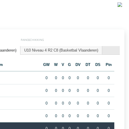
RANGSCHIKKING
laanderen)
U10 Niveau 4 R2 C8 (Basketbal Vlaanderen)
am
GW
W
V
G
DV
DT
DS
Ptn
0
0
0
0
0
0
0
0
0
0
0
0
0
0
0
0
0
0
0
0
0
0
0
0
0
0
0
0
0
0
0
0
0
0
0
0
0
0
0
0