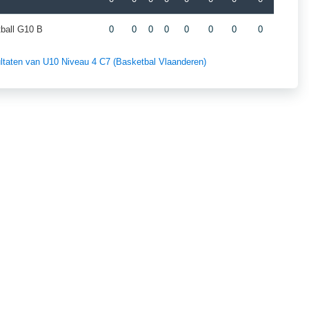
ball G10 B
0
0
0
0
0
0
0
0
sultaten van U10 Niveau 4 C7 (Basketbal Vlaanderen)