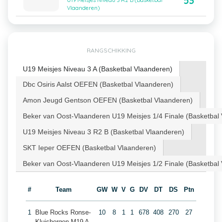
53
U19 Meisjes Niveau 3 R2 B (Basketbal
Vlaanderen)
RANGSCHIKKING
U19 Meisjes Niveau 3 A (Basketbal Vlaanderen)
Dbc Osiris Aalst OEFEN (Basketbal Vlaanderen)
Amon Jeugd Gentson OEFEN (Basketbal Vlaanderen)
Beker van Oost-Vlaanderen U19 Meisjes 1/4 Finale (Basketbal
U19 Meisjes Niveau 3 R2 B (Basketbal Vlaanderen)
SKT Ieper OEFEN (Basketbal Vlaanderen)
Beker van Oost-Vlaanderen U19 Meisjes 1/2 Finale (Basketbal
#
Team
GW
W
V
G
DV
DT
DS
Ptn
1
Blue Rocks Ronse-
10
8
1
1
678
408
270
27
Kluisbergen M19 A